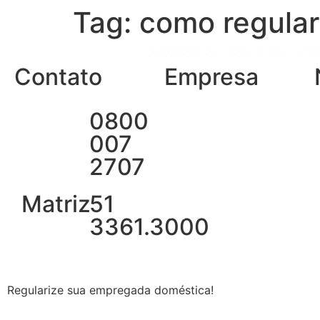
Tag:
como regula
QUEM SOMOS
SOLUÇÕES
CON
Contato
Empresa
Planos e Preços
0800
Quem Somos
I
007
Responsabilidade Social
2707
Contabilidade
Parceiros
Matriz
51
Imprensa
FAQ
3361.3000
Regularize sua empregada doméstica!