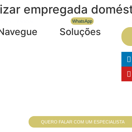
rizar empregada domést
WhatsApp
TATO
ESOCIAL
Navegue
Soluções
Blog
Gerenciar eSocial
nformativos
doméstico
Serviços
eSocial em
Depoimentos
Atraso/Retroativos
Trabalhe Conosco
Auditoria no eSocial
SOS na Mídia
Rescisão de Contrato
Cidades Atendidas
Consulta Jurídica
Call 100% Gratuita
QUERO FALAR COM UM ESPECIALISTA