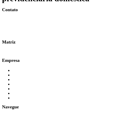
Contato
0800 007 2707
Matriz
51 3361.3000
Empresa
Planos e Preços
Quem Somos
Responsabilidade Social
Contabilidade
Parceiros
Imprensa
FAQ
Navegue