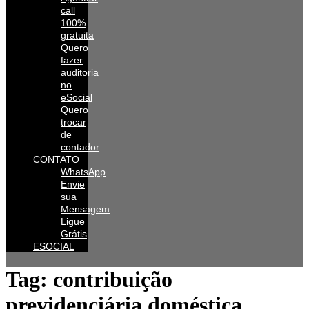
call
100%
gratuita
Quero
fazer
auditoria
no
eSocial
Quero
trocar
de
contador
CONTATO
WhatsApp
Envie
sua
Mensagem
Ligue
Grátis
ESOCIAL
Tag:
contribuição
previdenciária doméstica