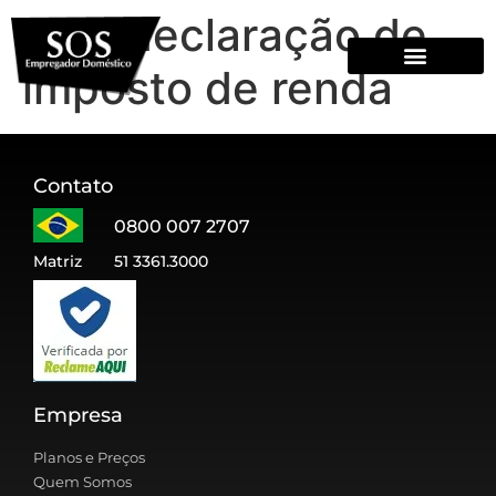
Tag:
declaração de
imposto de renda
QUEM SOMOS
Contato
0800 007 2707
Matriz
51 3361.3000
Empresa
Planos e Preços
Quem Somos