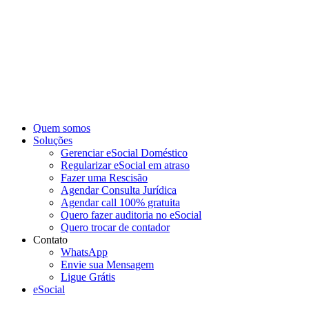
Ir
para
o
conteúdo
Quem somos
Soluções
Gerenciar eSocial Doméstico
Regularizar eSocial em atraso
Fazer uma Rescisão
Agendar Consulta Jurídica
Agendar call 100% gratuita
Quero fazer auditoria no eSocial
Quero trocar de contador
Contato
WhatsApp
Envie sua Mensagem
Ligue Grátis
eSocial