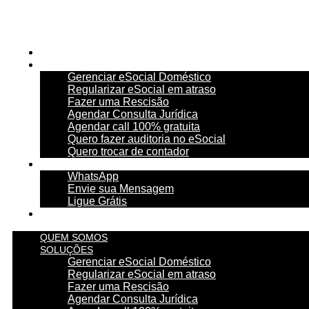
Ir
para
o
conteúdo
QUEM SOMOS
SOLUÇÕES
Gerenciar eSocial Doméstico
Regularizar eSocial em atraso
Fazer uma Rescisão
Agendar Consulta Jurídica
Agendar call 100% gratuita
Quero fazer auditoria no eSocial
Quero trocar de contador
CONTATO
WhatsApp
Envie sua Mensagem
Ligue Grátis
ESOCIAL
QUEM SOMOS
SOLUÇÕES
Gerenciar eSocial Doméstico
Regularizar eSocial em atraso
Fazer uma Rescisão
Agendar Consulta Jurídica