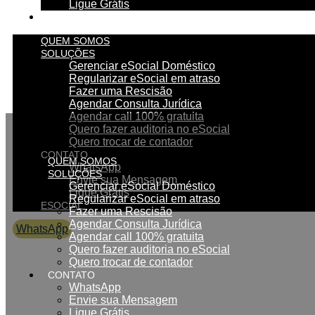
Ligue Grátis
ESOCIAL
QUEM SOMOS
SOLUÇÕES
Gerenciar eSocial Doméstico
Regularizar eSocial em atraso
Fazer uma Rescisão
Agendar Consulta Jurídica
Agendar call 100% gratuita
Quero fazer auditoria no eSocial
Quero trocar de contador
CONTATO
QUEM SOMOS
WhatsApp
SOLUÇÕES
Envie sua Mensagem
Gerenciar eSocial Doméstico
Ligue Grátis
Regularizar eSocial em atraso
ESOCIAL
Fazer uma Rescisão
Agendar Consulta Jurídica
WhatsApp
Agendar call 100% gratuita
0800 007 2707
Quero fazer auditoria no eSocial
Quero trocar de contador
CONTATO
WhatsApp
Envie sua Mensagem
Ligue Grátis