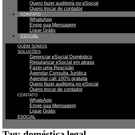
Quero fazer auditoria no eSocial
Quero trocar de contador
CONTATO
WhatsApp
Envie sua Mensagem
Ligue Grátis
ESOCIAL
QUEM SOMOS
SOLUÇÕES
Gerenciar eSocial Doméstico
Regularizar eSocial em atraso
Fazer uma Rescisão
Agendar Consulta Jurídica
Agendar call 100% gratuita
Quero fazer auditoria no eSocial
Quero trocar de contador
CONTATO
WhatsApp
Envie sua Mensagem
Ligue Grátis
ESOCIAL
Tag:
doméstica legal