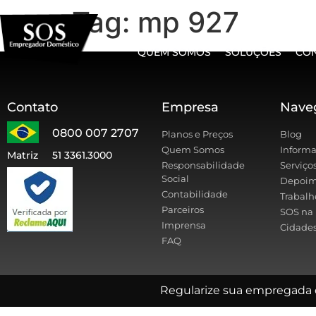
Tag:
mp 927
QUEM SOMOS
SOLUÇÕES
CO
Contato
Empresa
Nave
0800 007 2707
Planos e Preços
Blog
Quem Somos
Informa
Matriz
51 3361.3000
Responsabilidade
Serviço
Social
Depoim
Contabilidade
Trabalh
Parceiros
SOS na 
Imprensa
Cidades
FAQ
Regularize sua empregada 