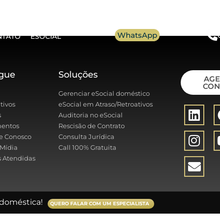
WhatsApp
NTATO
ESOCIAL
gue
Soluções
AG
CON
Gerenciar eSocial doméstico
tivos
eSocial em Atraso/Retroativos
s
Auditoria no eSocial
entos
Rescisão de Contrato
e Conosco
Consulta Jurídica
Mídia
Call 100% Gratuita
 Atendidas
doméstica!
QUERO FALAR COM UM ESPECIALISTA