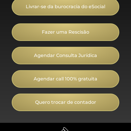
Livrar-se da burocracia do eSocial
Fazer uma Rescisão
Agendar Consulta Jurídica
Agendar call 100% gratuita
Quero trocar de contador