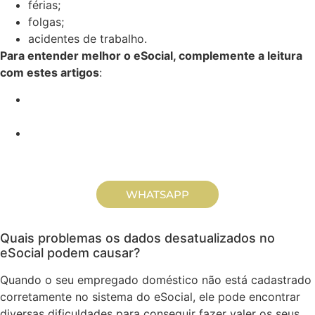
férias;
folgas;
acidentes de trabalho.
Para entender melhor o eSocial, complemente a leitura
com estes artigos
:
eSocial Doméstico: o que é, como funciona e dicas
para usar
Tudo sobre o eSocial Doméstico – acesso, cadastro
e obrigações
WHATSAPP
Quais problemas os dados desatualizados no
eSocial podem causar?
Quando o seu empregado doméstico não está cadastrado
corretamente no sistema do eSocial, ele pode encontrar
diversas dificuldades para conseguir fazer valer os seus