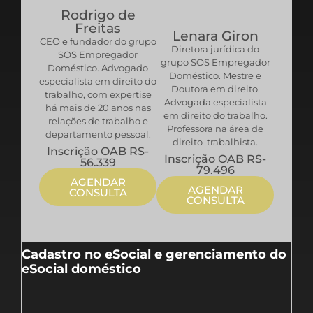
Rodrigo de
Freitas
Lenara Giron
CEO e fundador do grupo
Diretora jurídica do
SOS Empregador
grupo SOS Empregador
Doméstico. Advogado
Doméstico. Mestre e
especialista em direito do
Doutora em direito.
trabalho, com expertise
Advogada especialista
há mais de 20 anos nas
em direito do trabalho.
relações de trabalho e
Professora na área de
departamento pessoal.
direito trabalhista.
Inscrição OAB RS-
Inscrição OAB RS-
56.339
79.496
AGENDAR
AGENDAR
CONSULTA
CONSULTA
Cadastro no eSocial e gerenciamento do
eSocial doméstico