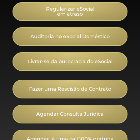
Regularizar eSocial
em atraso
Auditoria no eSocial Doméstico
Livrar-se da burocracia do eSocial
Fazer uma Rescisão de Contrato
Agendar Consulta Jurídica
Agendar já uma call 100% gratuita