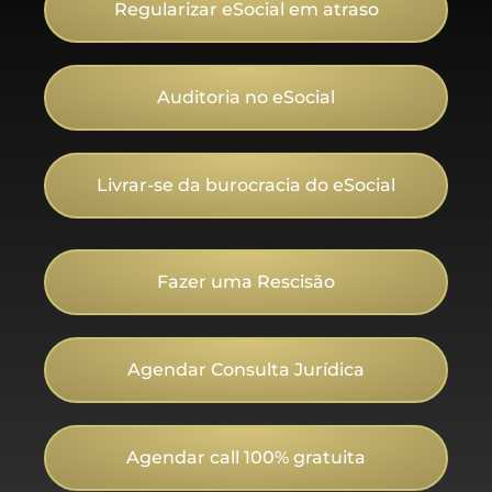
Regularizar eSocial em atraso
Auditoria no eSocial
Livrar-se da burocracia do eSocial
Fazer uma Rescisão
Agendar Consulta Jurídica
Agendar call 100% gratuita