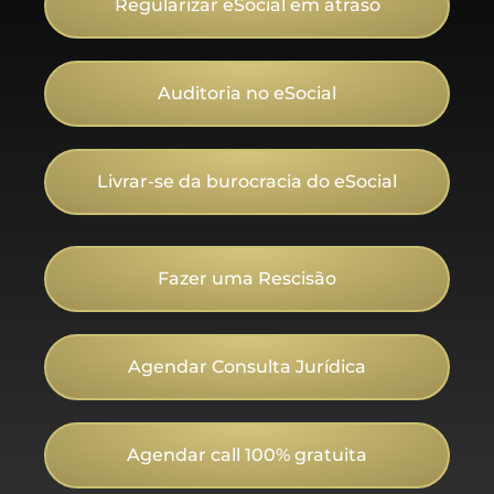
Regularizar eSocial em atraso
Auditoria no eSocial
Livrar-se da burocracia do eSocial
Fazer uma Rescisão
Agendar Consulta Jurídica
Agendar call 100% gratuita