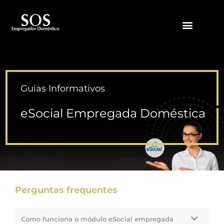
QUEM SOMOS
Guias Informativos
eSocial Empregada Doméstica
Perguntas frequentes
Como funciona o módulo eSocial empregada