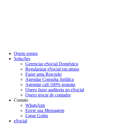
Ir
para
o
conteúdo
Quem somos
Soluções
Gerenciar eSocial Doméstico
Regularizar eSocial em atraso
Fazer uma Rescisão
Agendar Consulta Jurídica
Agendar call 100% gratuita
Quero fazer auditoria no eSocial
Quero trocar de contador
Contato
WhatsApp
Envie sua Mensagem
Ligue Grátis
eSocial