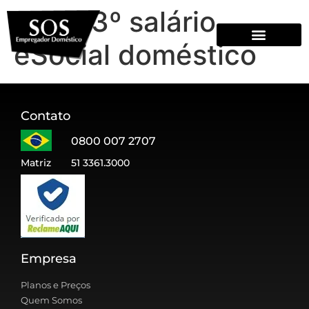
Tag:
13º salário
eSocial doméstico
QUEM SOMOS
Contato
0800 007 2707
Matriz
51 3361.3000
Empresa
Planos e Preços
Quem Somos