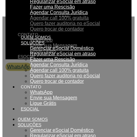
Regularizar eSocial em atraso
Fazer uma Rescisão
Agendar Consulta Jurídica
Agendar call 100% gratuita
Quero fazer auditoria no eSocial
Quero trocar de contador
CONTATO
QUEM SOMOS
WhatsApp
SOLUÇÕES
Envie sua Mensagem
Gerenciar eSocial Doméstico
Ligue Grátis
Regularizar eSocial em atraso
ESOCIAL
Fazer uma Rescisão
Agendar Consulta Jurídica
WhatsApp
Agendar call 100% gratuita
0800 007 2707
Quero fazer auditoria no eSocial
Quero trocar de contador
CONTATO
WhatsApp
Envie sua Mensagem
Ligue Grátis
ESOCIAL
QUEM SOMOS
SOLUÇÕES
Gerenciar eSocial Doméstico
Regularizar eSocial em atraso