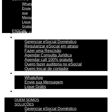
WhatsApp
Envie
sua
Mensagem
Ligue
Grátis
ESOCIAL
QUEM SOMOS
SOLUÇÕES
Gerenciar eSocial Doméstico
Regularizar eSocial em atraso
Fazer uma Rescisão
Agendar Consulta Jurídica
Agendar call 100% gratuita
Quero fazer auditoria no eSocial
Quero trocar de contador
CONTATO
WhatsApp
Envie sua Mensagem
Ligue Grátis
ESOCIAL
QUEM SOMOS
SOLUÇÕES
Gerenciar eSocial Doméstico