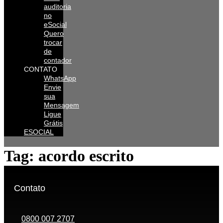
auditoria
no
eSocial
Quero
trocar
de
contador
CONTATO
WhatsApp
Envie
sua
Mensagem
Ligue
Grátis
ESOCIAL
Tag:
acordo escrito
Contato
0800 007 2707