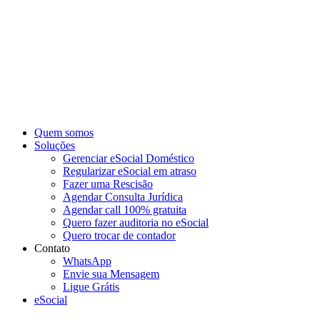
Ir
para
o
conteúdo
Quem somos
Soluções
Gerenciar eSocial Doméstico
Regularizar eSocial em atraso
Fazer uma Rescisão
Agendar Consulta Jurídica
Agendar call 100% gratuita
Quero fazer auditoria no eSocial
Quero trocar de contador
Contato
WhatsApp
Envie sua Mensagem
Ligue Grátis
eSocial