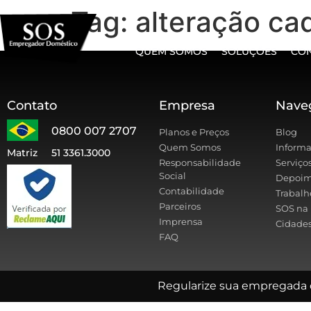
Tag:
alteração cad
QUEM SOMOS
SOLUÇÕES
CO
Contato
Empresa
Nave
0800 007 2707
Planos e Preços
Blog
Quem Somos
Informa
Matriz
51 3361.3000
Responsabilidade
Serviço
Social
Depoim
Contabilidade
Trabalh
Parceiros
SOS na 
Imprensa
Cidades
FAQ
Regularize sua empregada 