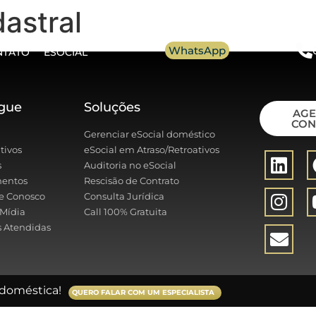
astral
WhatsApp
NTATO
ESOCIAL
gue
Soluções
AG
CON
Gerenciar eSocial doméstico
tivos
eSocial em Atraso/Retroativos
s
Auditoria no eSocial
entos
Rescisão de Contrato
e Conosco
Consulta Jurídica
Mídia
Call 100% Gratuita
 Atendidas
doméstica!
QUERO FALAR COM UM ESPECIALISTA