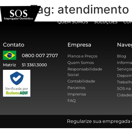
Tag:
atendimento 
QUEM SOMOS
SOLUÇÕES
CO
Contato
Empresa
Nave
0800 007 2707
Planos e Preços
Blog
Quem Somos
Informa
Matriz
51 3361.3000
Responsabilidade
Serviço
Social
Depoim
Contabilidade
Trabalh
Parceiros
SOS na 
Imprensa
Cidades
FAQ
Regularize sua empregada 