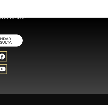
0800 007 2707
ENDAR
SULTA