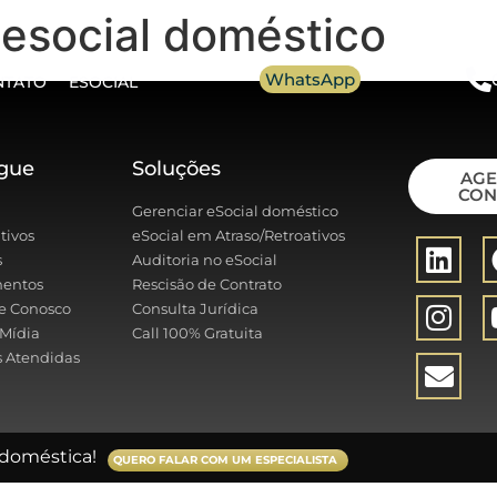
esocial doméstico
WhatsApp
NTATO
ESOCIAL
gue
Soluções
AG
CON
Gerenciar eSocial doméstico
tivos
eSocial em Atraso/Retroativos
s
Auditoria no eSocial
entos
Rescisão de Contrato
e Conosco
Consulta Jurídica
Mídia
Call 100% Gratuita
 Atendidas
doméstica!
QUERO FALAR COM UM ESPECIALISTA