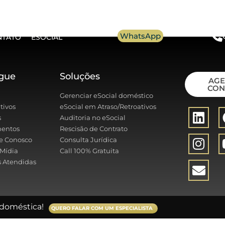
WhatsApp
NTATO
ESOCIAL
gue
Soluções
AG
CON
Gerenciar eSocial doméstico
tivos
eSocial em Atraso/Retroativos
s
Auditoria no eSocial
entos
Rescisão de Contrato
e Conosco
Consulta Jurídica
Mídia
Call 100% Gratuita
 Atendidas
doméstica!
QUERO FALAR COM UM ESPECIALISTA