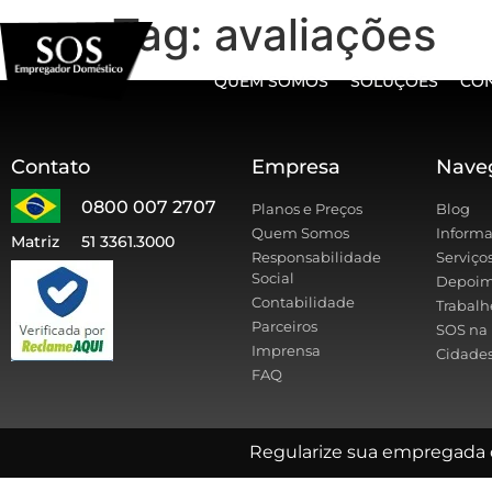
Tag:
avaliações
QUEM SOMOS
SOLUÇÕES
CO
Contato
Empresa
Nave
0800 007 2707
Planos e Preços
Blog
Quem Somos
Informa
Matriz
51 3361.3000
Responsabilidade
Serviço
Social
Depoim
Contabilidade
Trabalh
Parceiros
SOS na 
Imprensa
Cidades
FAQ
Regularize sua empregada 