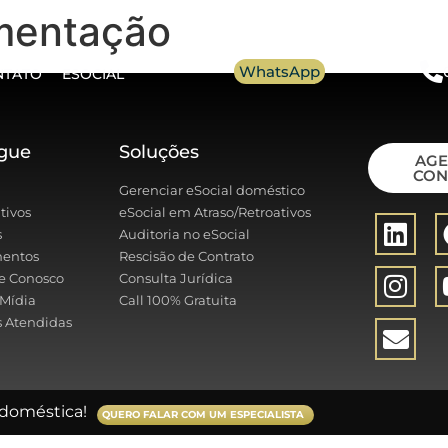
imentação
WhatsApp
NTATO
ESOCIAL
gue
Soluções
AG
CON
Gerenciar eSocial doméstico
tivos
eSocial em Atraso/Retroativos
s
Auditoria no eSocial
entos
Rescisão de Contrato
e Conosco
Consulta Jurídica
Mídia
Call 100% Gratuita
 Atendidas
doméstica!
QUERO FALAR COM UM ESPECIALISTA