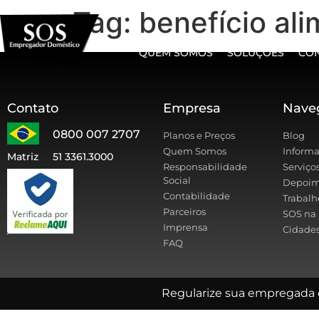
Tag:
benefício al
QUEM SOMOS
SOLUÇÕES
CO
Contato
Empresa
Nave
0800 007 2707
Planos e Preços
Blog
Quem Somos
Informa
Matriz
51 3361.3000
Responsabilidade
Serviço
Social
Depoim
Contabilidade
Trabalh
Parceiros
SOS na 
Imprensa
Cidades
FAQ
Regularize sua empregada 