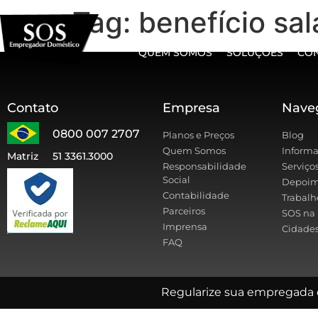
Tag:
benefício sal
QUEM SOMOS
SOLUÇÕES
CO
Contato
Empresa
Nave
0800 007 2707
Planos e Preços
Blog
Quem Somos
Informa
Matriz
51 3361.3000
Responsabilidade
Serviço
Social
Depoim
Contabilidade
Trabalh
Parceiros
SOS na 
Imprensa
Cidades
FAQ
Regularize sua empregada 