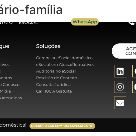
ário-família
WhatsApp
NTATO
ESOCIAL
gue
Soluções
AG
CON
Gerenciar eSocial doméstico
tivos
eSocial em Atraso/Retroativos
s
Auditoria no eSocial
entos
Rescisão de Contrato
e Conosco
Consulta Jurídica
Mídia
Call 100% Gratuita
 Atendidas
doméstica!
QUERO FALAR COM UM ESPECIALISTA