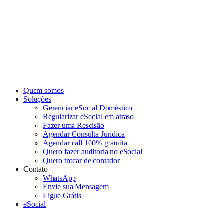
Ir
para
o
conteúdo
Quem somos
Soluções
Gerenciar eSocial Doméstico
Regularizar eSocial em atraso
Fazer uma Rescisão
Agendar Consulta Jurídica
Agendar call 100% gratuita
Quero fazer auditoria no eSocial
Quero trocar de contador
Contato
WhatsApp
Envie sua Mensagem
Ligue Grátis
eSocial