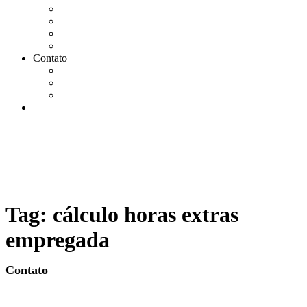
Agendar Consulta Jurídica
Agendar call 100% gratuita
Quero fazer auditoria no eSocial
Quero trocar de contador
Contato
WhatsApp
Envie sua Mensagem
Ligue Grátis
eSocial
Tag:
cálculo horas extras
empregada
Contato