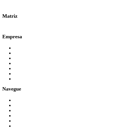
0800 007 2707
Matriz
51 3361.3000
Empresa
Planos e Preços
Quem Somos
Responsabilidade Social
Contabilidade
Parceiros
Imprensa
FAQ
Navegue
Blog
Informativos
Serviços
Depoimentos
Trabalhe Conosco
SOS na Mídia