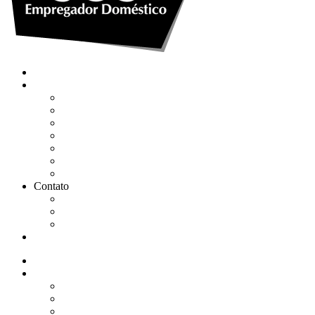
Quem somos
Soluções
Gerenciar eSocial Doméstico
Regularizar eSocial em atraso
Fazer uma Rescisão
Agendar Consulta Jurídica
Agendar call 100% gratuita
Quero fazer auditoria no eSocial
Quero trocar de contador
Contato
WhatsApp
Envie sua Mensagem
Ligue Grátis
eSocial
Quem somos
Soluções
Gerenciar eSocial Doméstico
Regularizar eSocial em atraso
Fazer uma Rescisão