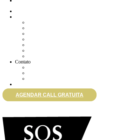
eSocial
Quem somos
Soluções
Gerenciar eSocial Doméstico
Regularizar eSocial em atraso
Fazer uma Rescisão
Agendar Consulta Jurídica
Agendar call 100% gratuita
Quero fazer auditoria no eSocial
Quero trocar de contador
Contato
WhatsApp
Envie sua Mensagem
Ligue Grátis
eSocial
AGENDAR CALL GRATUITA
0800 007 2707