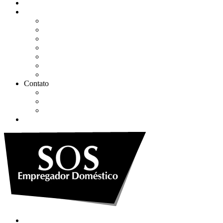
Quem somos
Soluções
Gerenciar eSocial Doméstico
Regularizar eSocial em atraso
Fazer uma Rescisão
Agendar Consulta Jurídica
Agendar call 100% gratuita
Quero fazer auditoria no eSocial
Quero trocar de contador
Contato
WhatsApp
Envie sua Mensagem
Ligue Grátis
eSocial
Quem somos