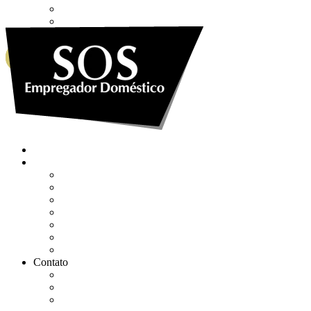
Envie sua Mensagem
Ligue Grátis
eSocial
WHATSAPP
0800 007 2707
Quem somos
Soluções
Gerenciar eSocial Doméstico
Regularizar eSocial em atraso
Fazer uma Rescisão
Agendar Consulta Jurídica
Agendar call 100% gratuita
Quero fazer auditoria no eSocial
Quero trocar de contador
Contato
WhatsApp
Envie sua Mensagem
Ligue Grátis