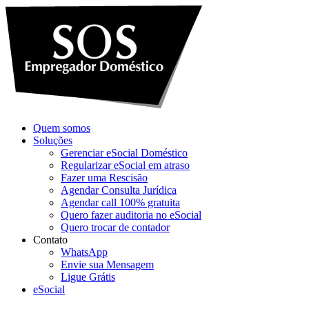
Ir
para
o
conteúdo
Quem somos
Soluções
Gerenciar eSocial Doméstico
Regularizar eSocial em atraso
Fazer uma Rescisão
Agendar Consulta Jurídica
Agendar call 100% gratuita
Quero fazer auditoria no eSocial
Quero trocar de contador
Contato
WhatsApp
Envie sua Mensagem
Ligue Grátis
eSocial