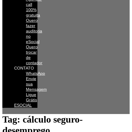
call
100%
gratuita
Quero
fazer
auditoria
no
eSocial
Quero
trocar
de
contador
CONTATO
WhatsApp
Envie
sua
Mensagem
Ligue
Grátis
ESOCIAL
Tag:
cálculo seguro-
desemprego