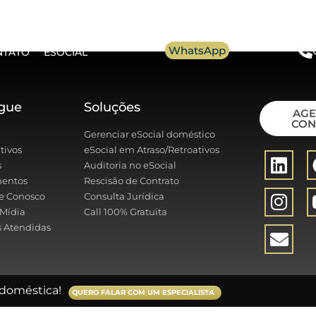
WhatsApp
NTATO
ESOCIAL
gue
Soluções
AG
CON
Gerenciar eSocial doméstico
tivos
eSocial em Atraso/Retroativos
s
Auditoria no eSocial
entos
Rescisão de Contrato
e Conosco
Consulta Jurídica
Mídia
Call 100% Gratuita
 Atendidas
doméstica!
QUERO FALAR COM UM ESPECIALISTA