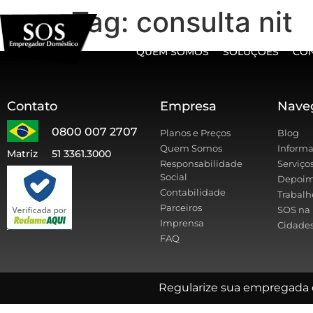
Tag:
consulta nit
QUEM SOMOS
SOLUÇÕES
CO
Contato
Empresa
Nave
0800 007 2707
Planos e Preços
Blog
Quem Somos
Informa
Matriz
51 3361.3000
Responsabilidade
Serviço
Social
Depoim
Contabilidade
Trabalh
Parceiros
SOS na 
Imprensa
Cidades
FAQ
Regularize sua empregada 