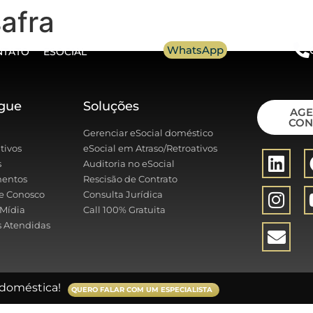
safra
WhatsApp
NTATO
ESOCIAL
gue
Soluções
AG
CON
Gerenciar eSocial doméstico
tivos
eSocial em Atraso/Retroativos
s
Auditoria no eSocial
entos
Rescisão de Contrato
e Conosco
Consulta Jurídica
Mídia
Call 100% Gratuita
 Atendidas
doméstica!
QUERO FALAR COM UM ESPECIALISTA