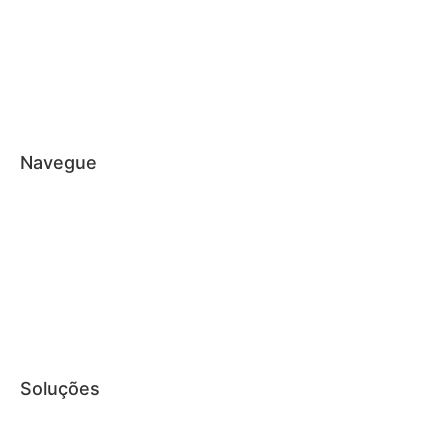
Quem Somos
Responsabilidade Social
Contabilidade
Parceiros
Imprensa
FAQ
Navegue
Blog
Informativos
Serviços
Depoimentos
Trabalhe Conosco
SOS na Mídia
Cidades Atendidas
Soluções
Gerenciar eSocial doméstico