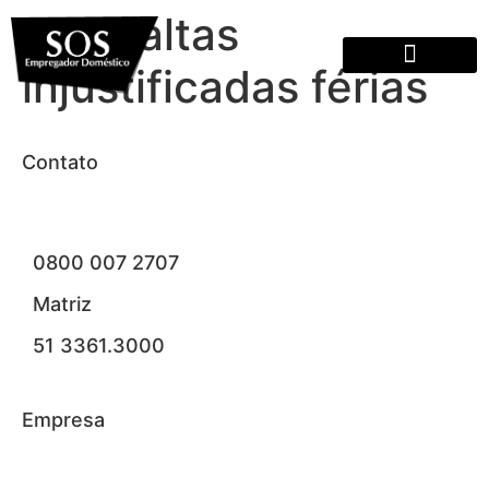
Tag:
faltas
injustificadas férias
QUEM SOMOS
Contato
0800 007 2707
Matriz
51 3361.3000
Empresa
Planos e Preços