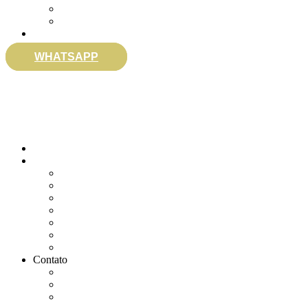
Envie sua Mensagem
Ligue Grátis
eSocial
WHATSAPP
0800 007 2707
Quem somos
Soluções
Gerenciar eSocial Doméstico
Regularizar eSocial em atraso
Fazer uma Rescisão
Agendar Consulta Jurídica
Agendar call 100% gratuita
Quero fazer auditoria no eSocial
Quero trocar de contador
Contato
WhatsApp
Envie sua Mensagem
Ligue Grátis