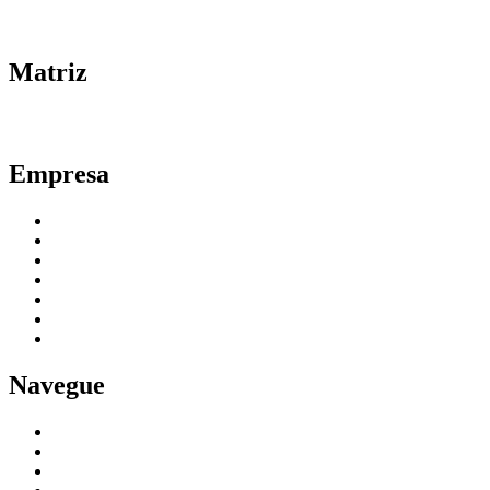
0800 007 2707
Matriz
51 3361.3000
Empresa
Planos e Preços
Quem Somos
Responsabilidade Social
Contabilidade
Parceiros
Imprensa
FAQ
Navegue
Blog
Informativos
Serviços