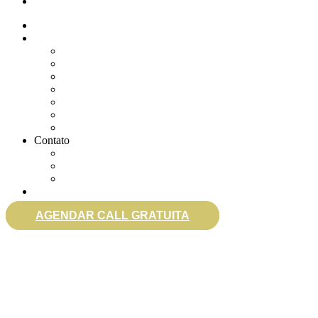
eSocial
Quem somos
Soluções
Gerenciar eSocial Doméstico
Regularizar eSocial em atraso
Fazer uma Rescisão
Agendar Consulta Jurídica
Agendar call 100% gratuita
Quero fazer auditoria no eSocial
Quero trocar de contador
Contato
WhatsApp
Envie sua Mensagem
Ligue Grátis
eSocial
AGENDAR CALL GRATUITA
0800 007 2707