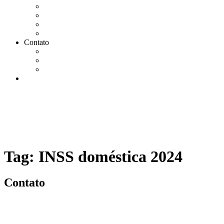
Agendar Consulta Jurídica
Agendar call 100% gratuita
Quero fazer auditoria no eSocial
Quero trocar de contador
Contato
WhatsApp
Envie sua Mensagem
Ligue Grátis
eSocial
Tag:
INSS doméstica 2024
Contato