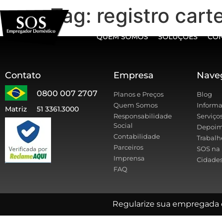
Tag:
registro carte
QUEM SOMOS
SOLUÇÕES
CO
Contato
Empresa
Nave
0800 007 2707
Planos e Preços
Blog
Quem Somos
Informa
Matriz
51 3361.3000
Responsabilidade
Serviço
Social
Depoim
Contabilidade
Trabalh
Parceiros
SOS na 
Imprensa
Cidades
FAQ
Regularize sua empregada 