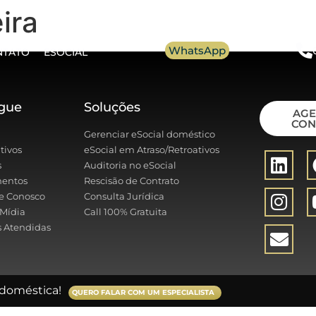
ira
WhatsApp
NTATO
ESOCIAL
gue
Soluções
AG
CON
Gerenciar eSocial doméstico
tivos
eSocial em Atraso/Retroativos
s
Auditoria no eSocial
entos
Rescisão de Contrato
e Conosco
Consulta Jurídica
Mídia
Call 100% Gratuita
 Atendidas
doméstica!
QUERO FALAR COM UM ESPECIALISTA