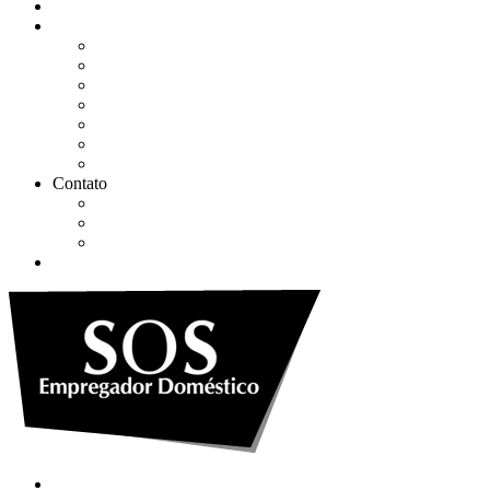
Quem somos
Soluções
Gerenciar eSocial Doméstico
Regularizar eSocial em atraso
Fazer uma Rescisão
Agendar Consulta Jurídica
Agendar call 100% gratuita
Quero fazer auditoria no eSocial
Quero trocar de contador
Contato
WhatsApp
Envie sua Mensagem
Ligue Grátis
eSocial
Quem somos