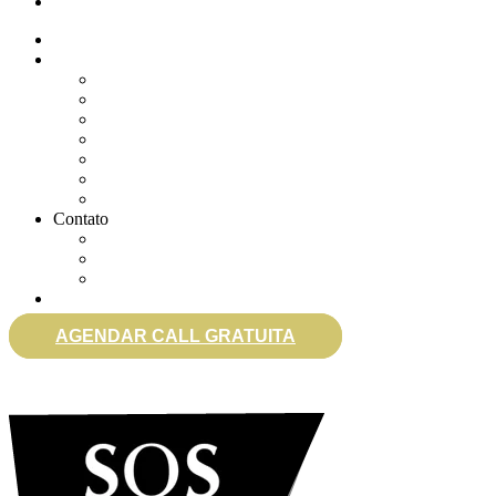
eSocial
Quem somos
Soluções
Gerenciar eSocial Doméstico
Regularizar eSocial em atraso
Fazer uma Rescisão
Agendar Consulta Jurídica
Agendar call 100% gratuita
Quero fazer auditoria no eSocial
Quero trocar de contador
Contato
WhatsApp
Envie sua Mensagem
Ligue Grátis
eSocial
AGENDAR CALL GRATUITA
0800 007 2707