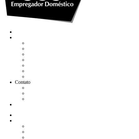
Quem somos
Soluções
Gerenciar eSocial Doméstico
Regularizar eSocial em atraso
Fazer uma Rescisão
Agendar Consulta Jurídica
Agendar call 100% gratuita
Quero fazer auditoria no eSocial
Quero trocar de contador
Contato
WhatsApp
Envie sua Mensagem
Ligue Grátis
eSocial
Quem somos
Soluções
Gerenciar eSocial Doméstico
Regularizar eSocial em atraso
Fazer uma Rescisão