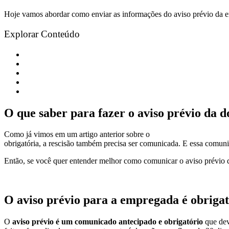
Hoje vamos abordar como enviar as informações do aviso prévio da em
Explorar Conteúdo
O que saber para fazer o aviso prévio da doméstica no eSocial
O aviso prévio para a empregada é obrigatório?
Então, como registrar o aviso prévio da doméstica no eSocial?
O que fazer em caso de dispensa por justa causa?
Esteja de acordo com a lei
O que saber para fazer o aviso prévio da d
Como já vimos em um artigo anterior sobre o
a
viso-prévio da empr
obrigatória, a rescisão também precisa ser comunicada. E essa comuni
Então, se você quer entender melhor como comunicar o aviso prévio d
O aviso prévio para a empregada é obriga
O
aviso prévio é um comunicado antecipado e obrigatório
que dev