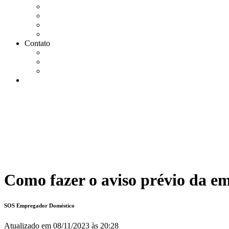
Agendar Consulta Jurídica
Agendar call 100% gratuita
Quero fazer auditoria no eSocial
Quero trocar de contador
Contato
WhatsApp
Envie sua Mensagem
Ligue Grátis
eSocial
Como fazer o aviso prévio da e
SOS Empregador Doméstico
Atualizado em
08/11/2023 às 20:28