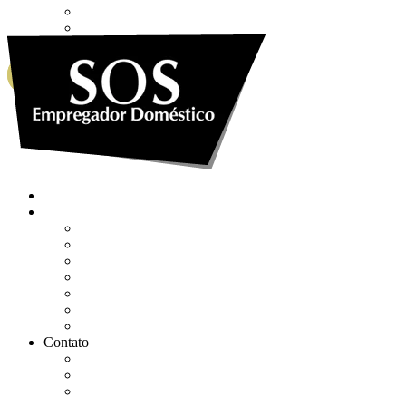
Envie sua Mensagem
Ligue Grátis
eSocial
WHATSAPP
0800 007 2707
Quem somos
Soluções
Gerenciar eSocial Doméstico
Regularizar eSocial em atraso
Fazer uma Rescisão
Agendar Consulta Jurídica
Agendar call 100% gratuita
Quero fazer auditoria no eSocial
Quero trocar de contador
Contato
WhatsApp
Envie sua Mensagem
Ligue Grátis