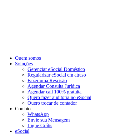
Ir
para
o
conteúdo
Quem somos
Soluções
Gerenciar eSocial Doméstico
Regularizar eSocial em atraso
Fazer uma Rescisão
Agendar Consulta Jurídica
Agendar call 100% gratuita
Quero fazer auditoria no eSocial
Quero trocar de contador
Contato
WhatsApp
Envie sua Mensagem
Ligue Grátis
eSocial