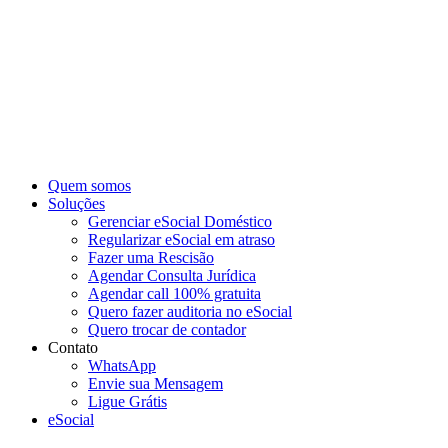
Ir
para
o
conteúdo
Quem somos
Soluções
Gerenciar eSocial Doméstico
Regularizar eSocial em atraso
Fazer uma Rescisão
Agendar Consulta Jurídica
Agendar call 100% gratuita
Quero fazer auditoria no eSocial
Quero trocar de contador
Contato
WhatsApp
Envie sua Mensagem
Ligue Grátis
eSocial