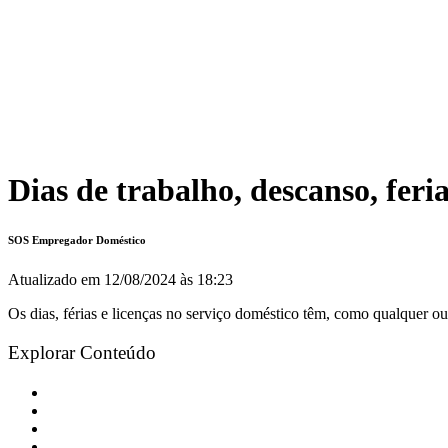
Dias de trabalho, descanso, feri
SOS Empregador Doméstico
Atualizado em
12/08/2024 às 18:23
Os dias, férias e licenças no serviço doméstico têm, como qualquer ou
Explorar Conteúdo
1. A jornada de trabalho no serviço doméstico
2. Descanso no emprego doméstico
3. Feriados Civis e Religiosos
4. Férias