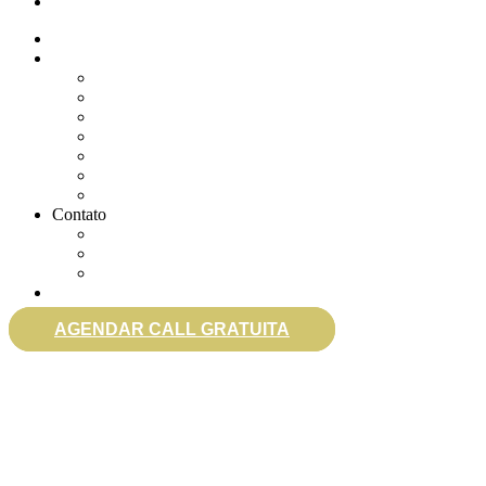
eSocial
Quem somos
Soluções
Gerenciar eSocial Doméstico
Regularizar eSocial em atraso
Fazer uma Rescisão
Agendar Consulta Jurídica
Agendar call 100% gratuita
Quero fazer auditoria no eSocial
Quero trocar de contador
Contato
WhatsApp
Envie sua Mensagem
Ligue Grátis
eSocial
AGENDAR CALL GRATUITA
0800 007 2707