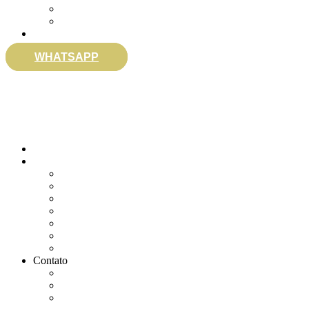
Envie sua Mensagem
Ligue Grátis
eSocial
WHATSAPP
0800 007 2707
Quem somos
Soluções
Gerenciar eSocial Doméstico
Regularizar eSocial em atraso
Fazer uma Rescisão
Agendar Consulta Jurídica
Agendar call 100% gratuita
Quero fazer auditoria no eSocial
Quero trocar de contador
Contato
WhatsApp
Envie sua Mensagem
Ligue Grátis