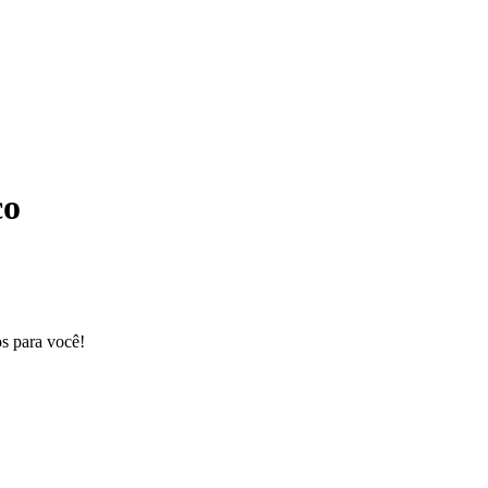
co
os para você!