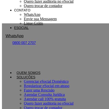
Quero fazer auditoria no eSocial
Quero trocar de contador
CONTATO
WhatsApp
Envie sua Mensagem
Ligue Grátis
ESOCIAL
WhatsApp
0800 007 2707
QUEM SOMOS
SOLUÇÕES
Gerenciar eSocial Doméstico
Regularizar eSocial em atraso
Fazer uma Rescisão
Agendar Consulta Jurídica
Agendar call 100% gratuita
Quero fazer auditoria no eSocial
Quero trocar de contador