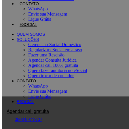
CONTATO
WhatsApp
Envie sua Mensagem
Ligue Grátis
ESOCIAL
QUEM SOMOS
SOLUÇÕES
Gerenciar eSocial Doméstico
Regularizar eSocial em atraso
Fazer uma Rescisão
Agendar Consulta Jurídica
Agendar call 100% gratuita
Quero fazer auditoria no eSocial
Quero trocar de contador
CONTATO
WhatsApp
Envie sua Mensagem
Ligue Grátis
ESOCIAL
Agendar call gratuita
0800 007 2707