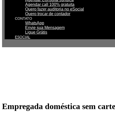
Agendar call 100% gratuita
Quero fazer auditoria no eSocial
Quero trocar de contador
CONTATO
WhatsApp
Envie sua Mensagem
Ligue Grátis
ESOCIAL
Empregada doméstica sem carteir