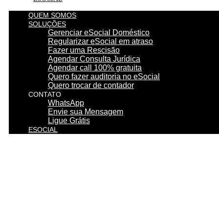
QUEM SOMOS
SOLUÇÕES
Gerenciar eSocial Doméstico
Regularizar eSocial em atraso
Fazer uma Rescisão
Agendar Consulta Jurídica
Agendar call 100% gratuita
Quero fazer auditoria no eSocial
Quero trocar de contador
CONTATO
WhatsApp
Envie sua Mensagem
Ligue Grátis
ESOCIAL