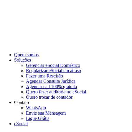
Ir
para
o
conteúdo
Quem somos
Soluções
Gerenciar eSocial Doméstico
Regularizar eSocial em atraso
Fazer uma Rescisão
Agendar Consulta Jurídica
Agendar call 100% gratuita
Quero fazer auditoria no eSocial
Quero trocar de contador
Contato
WhatsApp
Envie sua Mensagem
Ligue Grátis
eSocial