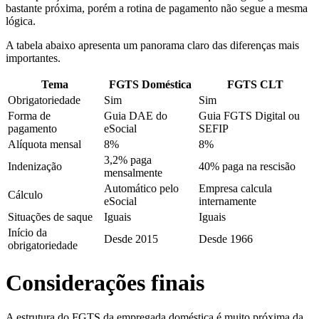
bastante próxima, porém a rotina de pagamento não segue a mesma
lógica.
A tabela abaixo apresenta um panorama claro das diferenças mais
importantes.
Tema
FGTS Doméstica
FGTS CLT
Obrigatoriedade
Sim
Sim
Forma de
Guia DAE do
Guia FGTS Digital ou
pagamento
eSocial
SEFIP
Alíquota mensal
8%
8%
3,2% paga
Indenização
40% paga na rescisão
mensalmente
Automático pelo
Empresa calcula
Cálculo
eSocial
internamente
Situações de saque
Iguais
Iguais
Início da
Desde 2015
Desde 1966
obrigatoriedade
Considerações finais
A estrutura do FGTS da empregada doméstica é muito próxima da