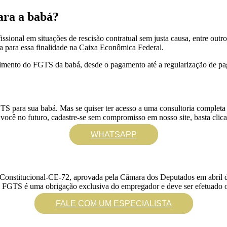
ara a babá?
ional em situações de rescisão contratual sem justa causa, entre outr
a para essa finalidade na Caixa Econômica Federal.
mento do FGTS da babá, desde o pagamento até a regularização de pag
ostas]
TS para sua babá. Mas se quiser ter acesso a uma consultoria completa 
 você no futuro, cadastre-se sem compromisso em nosso site, basta clica
WHATSAPP
nstitucional-CE-72, aprovada pela Câmara dos Deputados em abril de 2
o FGTS é uma obrigação exclusiva do empregador e deve ser efetuado o
FALE COM UM ESPECIALISTA