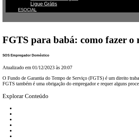
Ligue Grátis
ESOCIAL
FGTS para babá: como fazer o 
SOS Empregador Doméstico
Atualizado em
01/12/2023 às 20:07
O Fundo de Garantia do Tempo de Serviço (FGTS) é um direito trabalh
FGTS também é uma obrigação do empregador e requer alguns procedi
Explorar Conteúdo
Como funciona o recolhimento do FGTS para a babá?
O que diz a lei sobre o FGTS da Babá
Valor do depósito do FGTS
Como é feito o pagamento do FGTS para a babá?
Contribuições recolhidas juntamente com o FGTS
Simplifique a rescisão e o cálculo do FGTS da sua babá