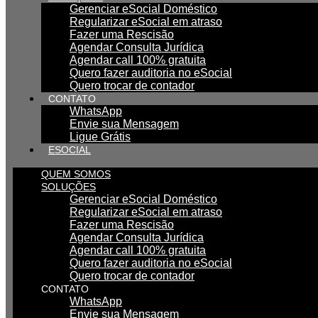
Gerenciar eSocial Doméstico
Regularizar eSocial em atraso
Fazer uma Rescisão
Agendar Consulta Jurídica
Agendar call 100% gratuita
Quero fazer auditoria no eSocial
Quero trocar de contador
CONTATO
WhatsApp
Envie sua Mensagem
Ligue Grátis
ESOCIAL
QUEM SOMOS
SOLUÇÕES
Gerenciar eSocial Doméstico
Regularizar eSocial em atraso
Fazer uma Rescisão
Agendar Consulta Jurídica
Agendar call 100% gratuita
Quero fazer auditoria no eSocial
Quero trocar de contador
CONTATO
WhatsApp
Envie sua Mensagem