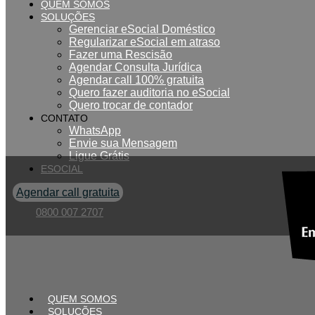
QUEM SOMOS
SOLUÇÕES
Gerenciar eSocial Doméstico
Regularizar eSocial em atraso
Fazer uma Rescisão
Agendar Consulta Jurídica
Agendar call 100% gratuita
Quero fazer auditoria no eSocial
Quero trocar de contador
CONTATO
WhatsApp
Envie sua Mensagem
Ligue Grátis
ESOCIAL
Agendar call gratuita
0800 007 2707
QUEM SOMOS
SOLUÇÕES