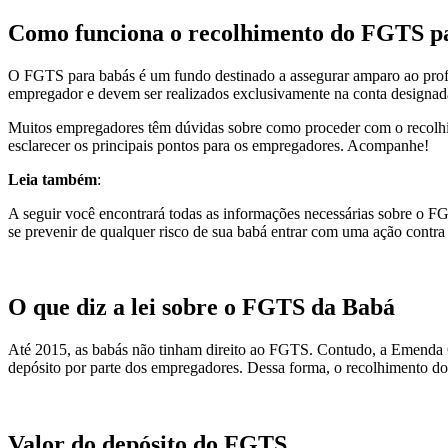
Como funciona o recolhimento do FGTS p
O FGTS para babás é um fundo destinado a assegurar amparo ao profiss
empregador e devem ser realizados exclusivamente na conta designad
Muitos empregadores têm dúvidas sobre como proceder com o recolhi
esclarecer os principais pontos para os empregadores. Acompanhe!
Leia também
:
F
GTS Empregada Doméstica [50 Perguntas e Resp
A seguir você encontrará todas as informações necessárias sobre o FG
se prevenir de qualquer risco de sua babá entrar com uma ação contra
O que diz a lei sobre o FGTS da Babá
Até 2015, as babás não tinham direito ao FGTS. Contudo, a Emenda Co
depósito por parte dos empregadores. Dessa forma, o recolhimento d
Valor do depósito do FGTS