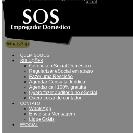
Quero fazer auditoria no eSocial
Quero trocar de contador
CONTATO
WhatsApp
Envie sua Mensagem
Ligue Grátis
ESOCIAL
WhatsApp
0800 007 2707
QUEM SOMOS
SOLUÇÕES
Gerenciar eSocial Doméstico
Regularizar eSocial em atraso
Fazer uma Rescisão
Agendar Consulta Jurídica
Agendar call 100% gratuita
Quero fazer auditoria no eSocial
Quero trocar de contador
CONTATO
WhatsApp
Envie sua Mensagem
Ligue Grátis
ESOCIAL