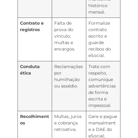
histórico
mensal.
Contrato e
Falta de
Formalize
registros
prova do
contrato
vínculo;
escrito e
multas e
guarde
encargos.
recibos do
eSocial.
Conduta
Reclamações
Trate com
ética
por
respeito,
humilhação
comunique
ou assédio.
advertências
de forma
escrita e
impessoal.
Recolhiment
Multas, juros
Gere e pague
os
e cobrança
mensalment
retroativa.
e a DAE do
eSocial;