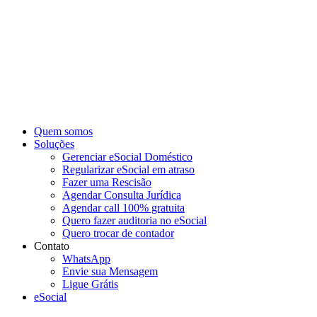
Ir
para
o
conteúdo
Quem somos
Soluções
Gerenciar eSocial Doméstico
Regularizar eSocial em atraso
Fazer uma Rescisão
Agendar Consulta Jurídica
Agendar call 100% gratuita
Quero fazer auditoria no eSocial
Quero trocar de contador
Contato
WhatsApp
Envie sua Mensagem
Ligue Grátis
eSocial