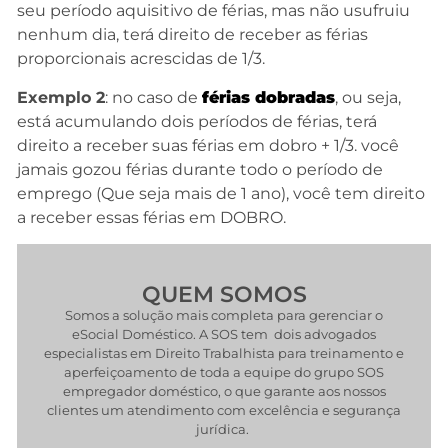
seu período aquisitivo de férias, mas não usufruiu
nenhum dia, terá direito de receber as férias
proporcionais acrescidas de 1/3.
Exemplo 2
: no caso de
férias dobradas
, ou seja,
está acumulando dois períodos de férias, terá
direito a receber suas férias em dobro + 1/3. você
jamais gozou férias durante todo o período de
emprego (Que seja mais de 1 ano), você tem direito
a receber essas férias em DOBRO.
QUEM SOMOS
Somos a solução mais completa para gerenciar o
eSocial Doméstico. A SOS tem dois advogados
especialistas em Direito Trabalhista para treinamento e
aperfeiçoamento de toda a equipe do grupo SOS
empregador doméstico, o que garante aos nossos
clientes um atendimento com excelência e segurança
jurídica.