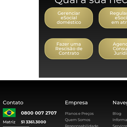
Gerenciar
Regular
eSocial
eSoci
doméstico
em atr
Fazer uma
Agen
Rescisão de
Consu
Contrato
Juríd
Contato
Empresa
Nave
0800 007 2707
Planos e Preços
Blog
Quem Somos
Informa
Matriz
51 3361.3000
Responsabilidade
Serviço