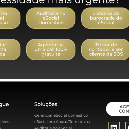
izar
Auditoria no
Livrar-se da
al
eSocial
burocracia do
aso
Doméstico
eSocial
dar
Agendar já
Trocar de
lta
uma call 100%
contador e ser
ica
gratuita
cliente da SOS
gue
Soluções
AG
CON
Gerenciar eSocial doméstico
tivos
eSocial em Atraso/Retroativos
s
Auditoria no eSocial