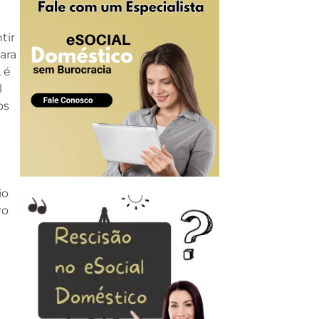
tir
ara
 é
l
os
io
ro