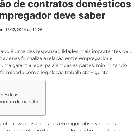
ção de contratos doméstico
empregador deve saber
 em
13/12/2024 às 19:26
izado é uma das responsabilidades mais importantes de
 apenas formaliza a relação entre empregador e
a garantia legal para ambas as partes, minimizando
nformidade com a legislação trabalhista vigente.
omésticos
ontrato de trabalho
tal revisar os contratos em vigor, observando as
s reais da relação de trabalho. Este artigo detalha os