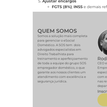
Ajustar encargos
FGTS (8%)
,
INSS
e demais ref
QUEM SOMOS
Somos a solução mais completa
para gerenciar o eSocial
Doméstico. A SOS tem dois
advogados especialistas em
Direito Trabalhista para
Rodr
treinamento e aperfeiçoamento
de toda a equipe do grupo SOS
CEO e
empregador doméstico, o que
Empre
garante aos nossos clientes um
especi
atendimento com excelência e
com e
segurança jurídica.
nas re
depar
Insc