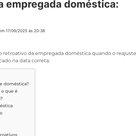
 da empregada doméstica:
 em
17/09/2025 às 20:38
io retroativo da empregada doméstica quando o reajust
cado na data correta.
 de doméstica?
 o que é
o?
éstica
vo
roativos