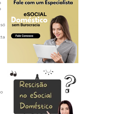
o
o
só
cta
 o