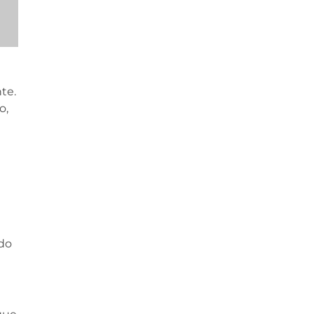
te.
o,
do