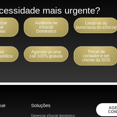
cessidade mais urgente?
izar
Auditoria no
Livrar-se da
al
eSocial
burocracia do eSocial
aso
Doméstico
Trocar de
ar
Agendar já uma
contador e ser
urídica
call 100% gratuita
cliente da SOS
gue
Soluções
AG
CON
Gerenciar eSocial doméstico