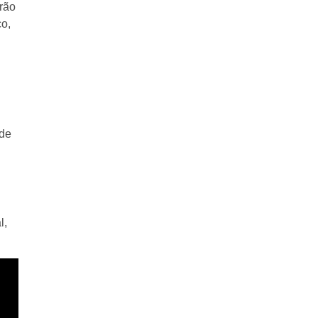
erão
co,
 de
l,