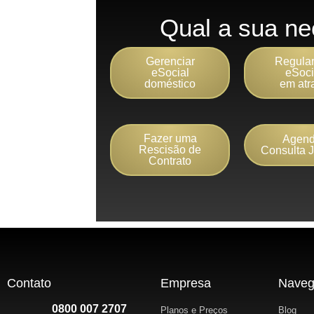
Qual a sua ne
Gerenciar
Regular
eSocial
eSoci
doméstico
em atr
Fazer uma
Agend
Rescisão de
Consulta J
Contrato
Contato
Empresa
Nave
0800 007 2707
Planos e Preços
Blog