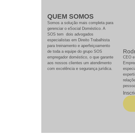
QUEM SOMOS
Somos a solução mais completa para
gerenciar o eSocial Doméstico. A
SOS tem dois advogados
especialistas em Direito Trabalhista
para treinamento e aperfeiçoamento
Rodr
de toda a equipe do grupo SOS
empregador doméstico, o que garante
CEO e 
aos nossos clientes um atendimento
Empre
com excelência e segurança jurídica.
especi
expert
relaçõ
pessoa
Inscr