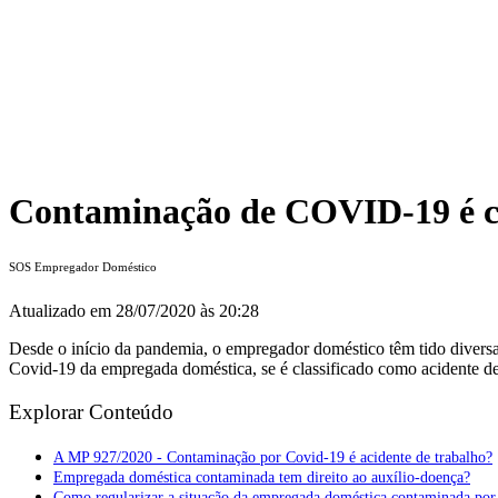
Contaminação de COVID-19 é co
SOS Empregador Doméstico
Atualizado em
28/07/2020 às 20:28
Desde o início da pandemia, o empregador doméstico têm tido diversa
Covid-19 da empregada doméstica, se é classificado como acidente d
Explorar Conteúdo
A MP 927/2020 - Contaminação por Covid-19 é acidente de trabalho?
Empregada doméstica contaminada tem direito ao auxílio-doença?
Como regularizar a situação da empregada doméstica contaminada po