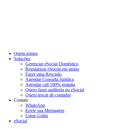
Ir
para
o
conteúdo
Quem somos
Soluções
Gerenciar eSocial Doméstico
Regularizar eSocial em atraso
Fazer uma Rescisão
Agendar Consulta Jurídica
Agendar call 100% gratuita
Quero fazer auditoria no eSocial
Quero trocar de contador
Contato
WhatsApp
Envie sua Mensagem
Ligue Grátis
eSocial