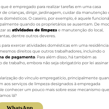
que é empregado para realizar tarefas em uma casa
ar de crianças, dirigir, jardinagem, cuidar da manutenção
os domésticos. O caseiro, por exemplo, é aquele funcioná
ncipalmente quando os proprietários se ausentam. De mo
izar as
atividades de limpez
a
e manutenção do local,
ntas, dentre outros deveres.
s para exercer atividades domésticas em uma residência
esmos direitos que outros trabalhadores, incluindo o
lha de pagamento
. Para além disso, há também as
to de trabalho, embora não seja obrigatório por lei assinar
ularização do vínculo empregatício, principalmente qua
tam aos serviços de limpeza designados à empregada
vale conhecer um pouco mais sobre esse mecanismo qu
Vamos lá?
WhatsApp