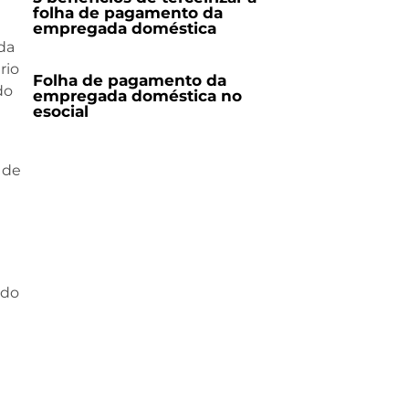
folha de pagamento da
empregada doméstica
 da
rio
Folha de pagamento da
do
empregada doméstica no
esocial
 de
ndo
e