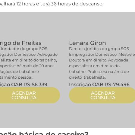
balhará 12 horas e terá 36 horas de descanso.
igo de Freitas
Lenara Giron
 fundador do grupo SOS
Diretora jurídica do grupo SOS
gador Doméstico. Advogado
Empregador Doméstico. Mestre 
alista em direito do trabalho,
Doutora em direito. Advogada
xpertise há mais de 20 anos
especialista em direito do
lações de trabalho e
trabalho. Professora na área de
tamento pessoal.
direito trabalhista.
rição OAB RS-56.339
Inscrição OAB RS-79.496
AGENDAR
AGENDAR
CONSULTA
CONSULTA
ação básica do caseiro?