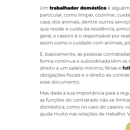
Um
trabalhado
r doméstico
é alguém 
particular, como limpar, cozinhar, cuid
casa, dos animais, dentre outros serviç
que reside e cuida da residência, pri
geral, o caseiro é o responsável por real
assim como o cuidado com animais, pla
E, basicamente, as pessoas contratada
forma contínua e subordinada têm os m
direito a um salário mínimo, férias e
fo
obrigações fiscais e o direito ao contra
esse documento.
Mas dada a sua importância para a reg
as funções do contratado não se limi
doméstica, como no caso do caseiro, 
ajuda muito nas relações de trabalho. 