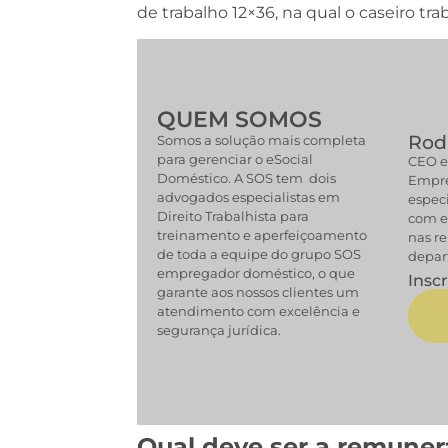
de trabalho 12×36, na qual o caseiro tra
QUEM SOMOS
Rodr
Somos a solução mais completa
para gerenciar o eSocial
CEO e
Doméstico. A SOS tem dois
Empre
advogados especialistas em
especi
Direito Trabalhista para
com e
treinamento e aperfeiçoamento
nas re
de toda a equipe do grupo SOS
depar
empregador doméstico, o que
Insc
garante aos nossos clientes um
atendimento com excelência e
segurança jurídica.
Qual deve ser a remuner