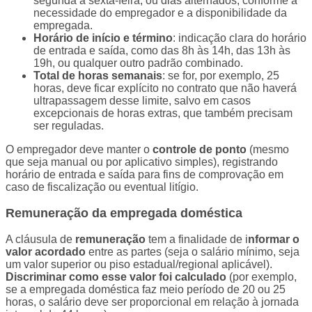
segunda a sexta-feira, ou dias alternados, conforme a
necessidade do empregador e a disponibilidade da
empregada.
Horário de início e término
: indicação clara do horário
de entrada e saída, como das 8h às 14h, das 13h às
19h, ou qualquer outro padrão combinado.
Total de horas semanais
: se for, por exemplo, 25
horas, deve ficar explícito no contrato que não haverá
ultrapassagem desse limite, salvo em casos
excepcionais de horas extras, que também precisam
ser reguladas.
O empregador deve manter o
controle de ponto
(mesmo
que seja manual ou por aplicativo simples), registrando
horário de entrada e saída para fins de comprovação em
caso de fiscalização ou eventual litígio.
Remuneração da empregada doméstica
A cláusula de
remuneração
tem a finalidade de i
nformar o
valor acordado
entre as partes (seja o salário mínimo, seja
um valor superior ou piso estadual/regional aplicável).
Discriminar como esse valor foi calculado
(por exemplo,
se a empregada doméstica faz meio período de 20 ou 25
horas, o salário deve ser proporcional em relação à jornada