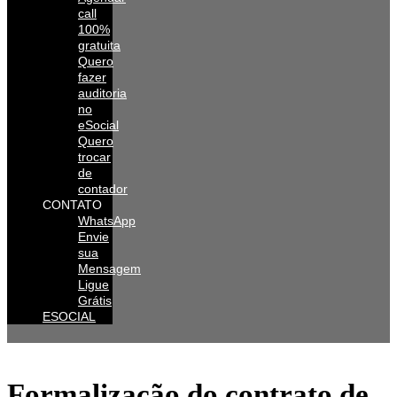
call
100%
gratuita
Quero
fazer
auditoria
no
eSocial
Quero
trocar
de
contador
CONTATO
WhatsApp
Envie
sua
Mensagem
Ligue
Grátis
ESOCIAL
Formalização do contrato de