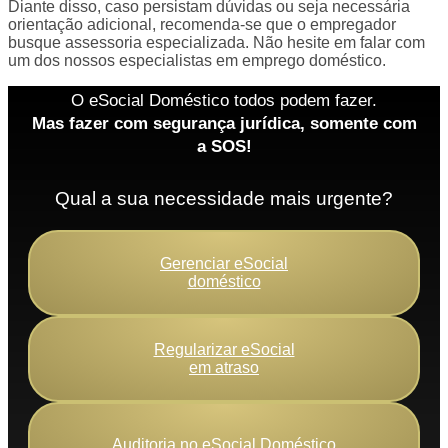
Diante disso, caso persistam dúvidas ou seja necessária
orientação adicional, recomenda-se que o empregador
busque assessoria especializada. Não hesite em falar com
um dos nossos especialistas em emprego doméstico.
O eSocial Doméstico todos podem fazer.
Mas fazer com segurança jurídica, somente com
a SOS!
Qual a sua necessidade mais urgente?
Gerenciar eSocial
doméstico
Regularizar eSocial
em atraso
Auditoria no eSocial Doméstico