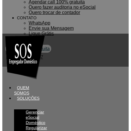
Agendar call 100% gratuita
Quero fazer auditoria no eSocial
Quero trocar de contador
CONTATO
WhatsApp
Envie sua Mensagem
Ligue Grátis
ESOCIAL
Agendar call gratuita
0800 007 2707
QUEM
SOMOS
SOLUÇÕES
Gerenciar
eSocial
Doméstico
Regularizar