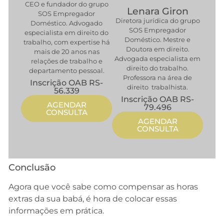
CEO e fundador do grupo
Lenara Giron
SOS Empregador
Diretora jurídica do grupo
Doméstico. Advogado
SOS Empregador
especialista em direito do
Doméstico. Mestre e
trabalho, com expertise há
Doutora em direito.
mais de 20 anos nas
Advogada especialista em
relações de trabalho e
direito do trabalho.
departamento pessoal.
Professora na área de
Inscrição OAB RS-
direito trabalhista.
56.339
Inscrição OAB RS-
AGENDAR
79.496
CONSULTA
AGENDAR
CONSULTA
Conclusão
Agora que você sabe como compensar as horas
extras da sua babá, é hora de colocar essas
informações em prática.