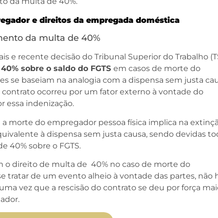
to da multa de 40%.
egador e direitos da empregada domé
stica
amento da multa de 40%
s e recente decisão do Tribunal Superior do Trabalho (T
e 40% sobre o saldo do FGTS
em casos de morte do
ões se baseiam na analogia com a dispensa sem justa cau
contrato ocorreu por um fator externo à vontade do
r essa indenização.
a morte do empregador pessoa física implica na extinç
quivalente à dispensa sem justa causa, sendo devidas to
a de 40% sobre o FGTS.
am o direito de multa de 40% no caso de morte do
tratar de um evento alheio à vontade das partes, não 
uma vez que a rescisão do contrato se deu por força mai
ador.