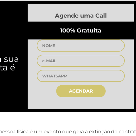
Agende uma Call
100% Gratuita
m sua
ta é
AGENDAR
essoa física é um evento que gera a extinção do contra