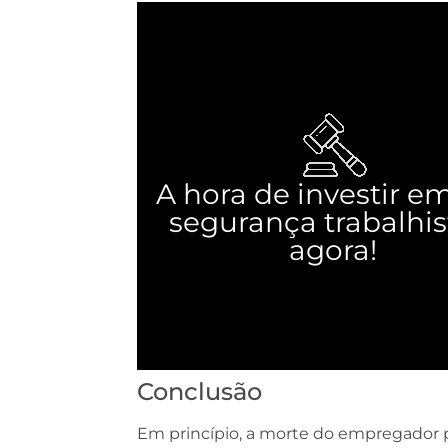
A hora de investir e
segurança trabalhis
agora!
Conclusão
Em princípio, a morte do empregador p