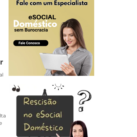
r
al
lta
e