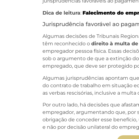
jurisprudências favoráveis ao pagamen
Dica de leitura
:
Falecimento do empr
Jurisprudência favorável ao pag
Algumas decisões de Tribunais Regionai
têm reconhecido o
direito à multa d
empregador pessoa física. Essas decis
sob o argumento de que a extinção do 
empregado, que deve ser protegido po
Algumas jurisprudências apontam que 
do contrato de trabalho em situação e
as verbas rescisórias, inclusive a mult
Por outro lado, há decisões que afast
empregador, argumentando que, por se 
obrigação de conceder esse benefício, 
e não por decisão unilateral do empreg