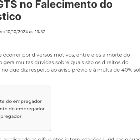
GTS no Falecimento do
tico
 em
10/10/2024 às 13:37
e ocorrer por diversos motivos, entre eles a morte do
o gera muitas dúvidas sobre quais são os direitos do
o que diz respeito ao aviso prévio e à multa de 40% so
orte do empregador
mento do empregador
mpregador
, analisando as diferentes interpretações jurídicas e sua