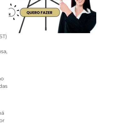
ST)
sa,
ão
das
há
or