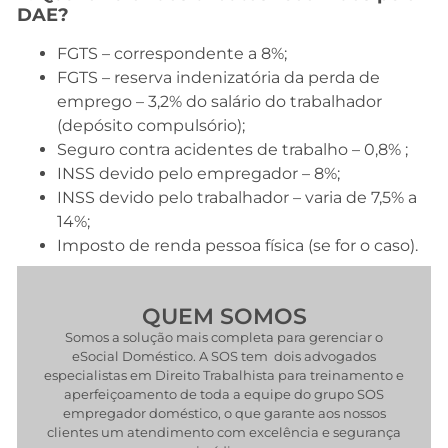
DAE?
FGTS – correspondente a 8%;
FGTS – reserva indenizatória da perda de
emprego – 3,2% do salário do trabalhador
(depósito compulsório);
Seguro contra acidentes de trabalho – 0,8% ;
INSS devido pelo empregador – 8%;
INSS devido pelo trabalhador – varia de 7,5% a
14%;
Imposto de renda pessoa física (se for o caso).
QUEM SOMOS
Somos a solução mais completa para gerenciar o
eSocial Doméstico. A SOS tem dois advogados
especialistas em Direito Trabalhista para treinamento e
aperfeiçoamento de toda a equipe do grupo SOS
empregador doméstico, o que garante aos nossos
clientes um atendimento com excelência e segurança