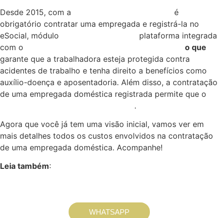
Desde 2015, com a
Lei Complementar 150/15
é
obrigatório contratar uma empregada e registrá-la no
eSocial, módulo
Simples Doméstico
,
plataforma integrada
com o
Ministério do Trabalho e Emprego (MTE),
o que
garante que a trabalhadora esteja protegida contra
acidentes de trabalho e tenha direito a benefícios como
auxílio-doença e aposentadoria. Além disso, a contratação
de uma empregada doméstica registrada permite que o
empregador contribua para o FGTS
.
Agora que você já tem uma visão inicial, vamos ver em
mais detalhes todos os custos envolvidos na contratação
de uma empregada doméstica. Acompanhe!
Leia também
:
Qual o custo mensal de uma empregada
doméstica regis
trada
WHATSAPP