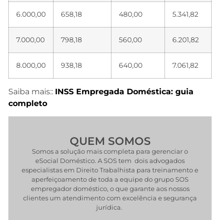
6.000,00
658,18
480,00
5.341,82
7.000,00
798,18
560,00
6.201,82
8.000,00
938,18
640,00
7.061,82
Saiba mais::
INSS Empregada Doméstica: guia
completo
QUEM SOMOS
Somos a solução mais completa para gerenciar o
eSocial Doméstico. A SOS tem dois advogados
especialistas em Direito Trabalhista para treinamento e
aperfeiçoamento de toda a equipe do grupo SOS
empregador doméstico, o que garante aos nossos
clientes um atendimento com excelência e segurança
jurídica.