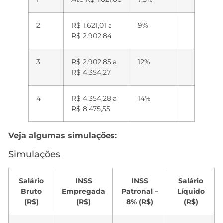
2
R$ 1.621,01 a
9%
R$ 2.902,84
3
R$ 2.902,85 a
12%
R$ 4.354,27
4
R$ 4.354,28 a
14%
R$ 8.475,55
Veja algumas simulações:
Simulações
Salário
INSS
INSS
Salário
Bruto
Empregada
Patronal –
Líquido
(R$)
(R$)
8% (R$)
(R$)