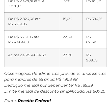
De R$ 2.428,81 até R$
7,5%
R$ 182,16
2.826,65
De R$ 2.826,66 até
15,0%
R$ 394,16
R$ 3.751,05
De R$ 3.751,06 até
22,5%
R$
R$ 4.664,68
675,49
Acima de R$ 4.664,68
27,5%
R$
908,73
Observações: Rendimentos previdenciários isentos
para maiores de 65 anos: R$ 1.903,98
Dedução mensal por dependente: R$ 189,59
Limite mensal de desconto simplificado: R$ 607,20
Fonte:
Receita Federal